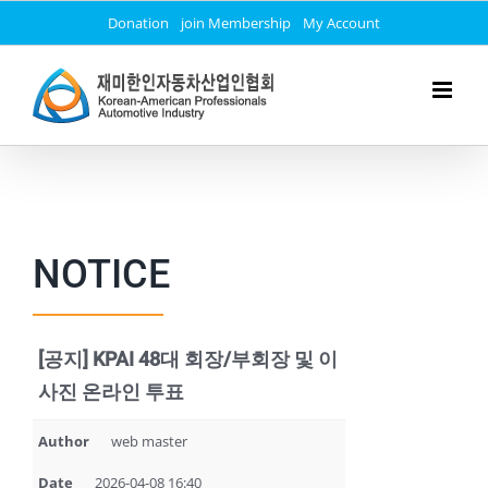
Skip
Donation
join Membership
My Account
to
content
NOTICE
[공지] KPAI 48대 회장/부회장 및 이
사진 온라인 투표
Author
web master
Date
2026-04-08 16:40