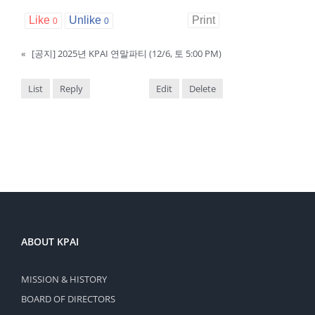
Like
Unlike
Print
0
0
«
[공지] 2025년 KPAI 연말파티 (12/6, 토 5:00 PM)
List
Reply
Edit
Delete
ABOUT KPAI
MISSION & HISTORY
BOARD OF DIRECTORS