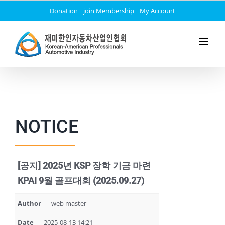
Skip
Donation
join Membership
My Account
to
content
NOTICE
[공지] 2025년 KSP 장학 기금 마련
KPAI 9월 골프대회 (2025.09.27)
Author
web master
Date
2025-08-13 14:21